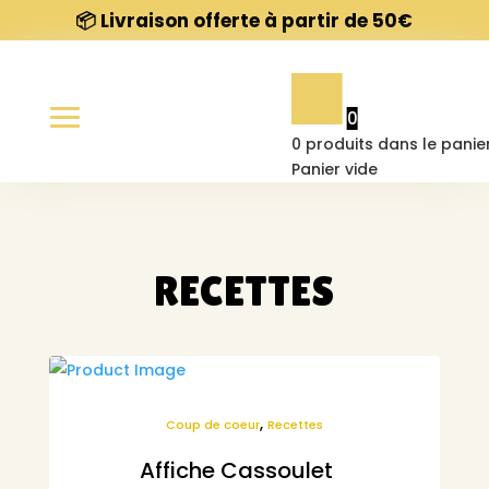
📦 Livraison offerte à partir de 50€
Nos affiches
0
Contact
0
produits dans le panie
Panier vide
À propos
RECETTES
FAQ
,
Coup de coeur
Recettes
Affiche Cassoulet