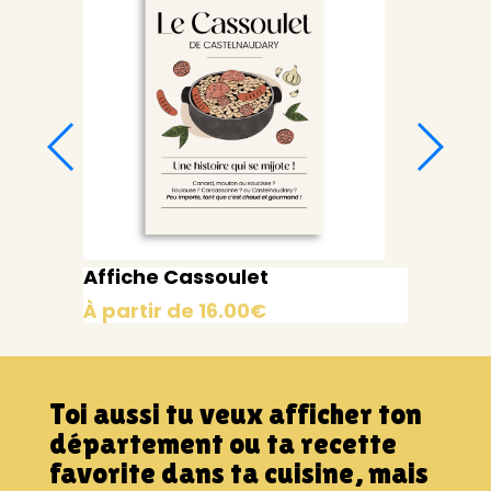
Affiche Cassoulet
Affiche
À partir de
16.00
€
À parti
Toi aussi tu veux afficher ton
département ou ta recette
favorite dans ta cuisine, mais