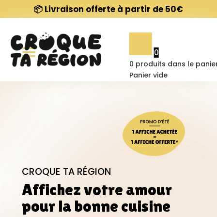
📦 Livraison offerte à partir de 50€
Nos affiches
0
Contact
0
produits dans le panie
Panier vide
À propos
FAQ
CROQUE TA RÉGION
Affichez votre amour
pour la bonne cuisine