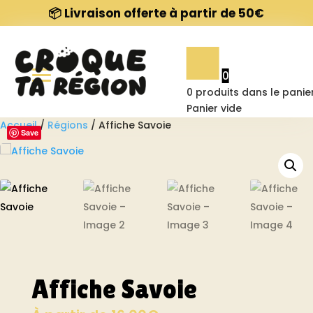
📦 Livraison offerte à partir de 50€
Nos affiches
0
Contact
0
produits dans le panie
Panier vide
Accueil
/
Régions
/ Affiche Savoie
Save
À propos
FAQ
Affiche Savoie