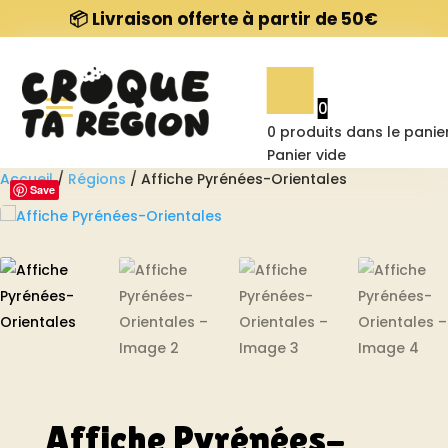
📦 Livraison offerte à partir de 50€
Nos affiches
0
Contact
0
produits dans le panie
Panier vide
Accueil
/
Régions
/ Affiche Pyrénées-Orientales
Save
À propos
FAQ
Affiche Pyrénées-