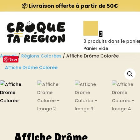
📦 Livraison offerte à partir de 50€
Nos affiches
0
Contact
0
produits dans le panie
Panier vide
Accueil
/
Régions Colorées
/ Affiche Drôme Colorée
Save
À propos
FAQ
Affiche Drôme